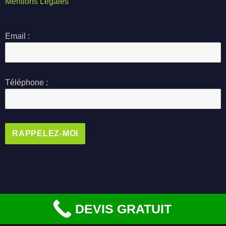
Mentions Legales
Email :
Téléphone :
Alternative:
DEVIS GRATUIT
©
2026
Réparation Volet 1080 Molenbeek — un nom
commercial de
DF Pro SRL
. TVA / N° d'entreprise
BE